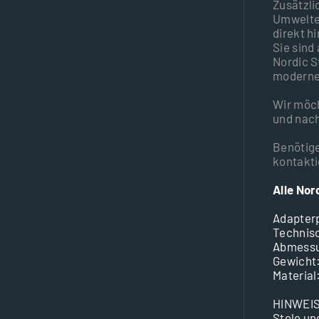
Zusätzli
Umweltei
direkt h
Sie sind
Nordic S
moderne 
Wir möch
und nach
Benötige
kontakti
Alle Nor
Adapterp
Technis
Abmessu
Gewicht:
Material
HINWEIS
Stele un