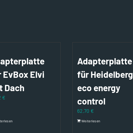
apterplatte
Adapterplatte
r EvBox Elvi
für Heidelberg
t Dach
eco energy
2
€
control
62,70
€
terlesen
Weiterlesen