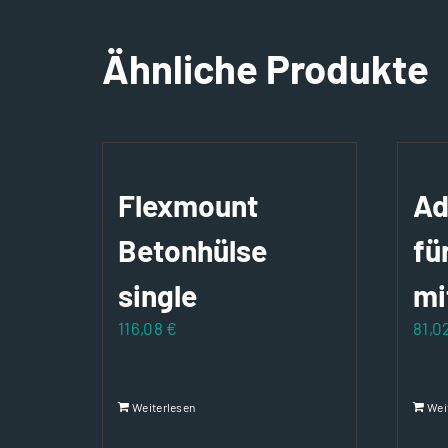
Ähnliche Produkte
Flexmount
Ad
Betonhülse
fü
single
mi
116,08
€
81,0
Weiterlesen
Wei