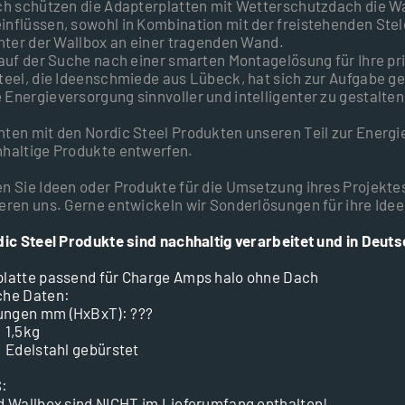
ch schützen die Adapterplatten mit Wetterschutzdach die W
nflüssen, sowohl in Kombination mit der freistehenden Stele
inter der Wallbox an einer tragenden Wand.
 auf der Suche nach einer smarten Montagelösung für Ihre 
teel, die Ideenschmiede aus Lübeck, hat sich zur Aufgabe g
Energieversorgung sinnvoller und intelligenter zu gestalten
ten mit den Nordic Steel Produkten unseren Teil zur Energi
haltige Produkte entwerfen.
n Sie Ideen oder Produkte für die Umsetzung ihres Projekte
eren uns. Gerne entwickeln wir Sonderlösungen für ihre Idee
dic Steel Produkte sind nachhaltig verarbeitet und in Deuts
latte passend für Charge Amps halo ohne Dach
che Daten:
ngen mm (HxBxT): ???
 1,5kg
: Edelstahl gebürstet
:
d Wallbox sind NICHT im Lieferumfang enthalten!