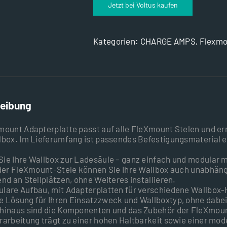
Jetzt bei Voltus kaufen
Kategorien:
CHARGE AMPS
,
Flexmo
eibung
mount Adapterplatte passt auf alle FleXmount Stelen und e
lbox. Im Lieferumfang ist passendes Befestigungsmaterial e
ie Ihre Wallbox zur Ladesäule – ganz einfach und modular m
 der FleXmount-Stele können Sie Ihre Wallbox auch unabhäng
end an Stellplätzen, ohne Weiteres installieren.
lare Aufbau, mit Adapterplatten für verschiedene Wallbox-H
 Lösung für Ihren Einsatzzweck und Wallboxtyp, ohne dabei 
hinaus sind die Komponenten und das Zubehör der FleXmount
rarbeitung trägt zu einer hohen Haltbarkeit sowie einer mod