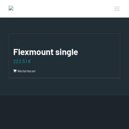
Zum
Inhalt
springen
Flexmount single
222,51
€
Weiterlesen