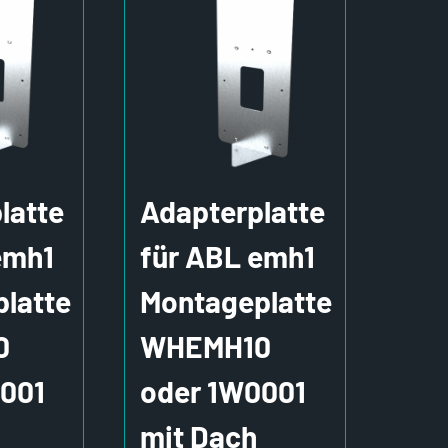
latte
Adapterplatte
emh1
für ABL emh1
latte
Montageplatte
0
WHEMH10
001
oder 1W0001
mit Dach