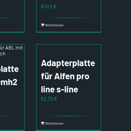
81,02
€
Weiterlesen
Adapterplatte
latte
für Alfen pro
emh2
line s-line
62,70
€
Weiterlesen