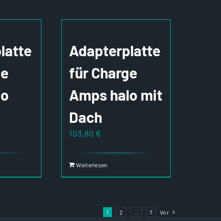
latte
Adapterplatte
ge
für Charge
lo
Amps halo mit
Dach
103,80
€
Weiterlesen
1
2
…
7
Vor