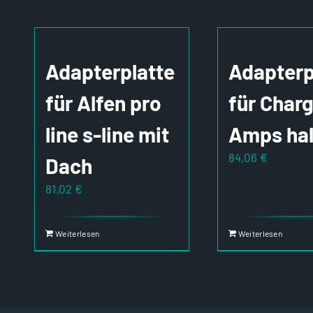
Adapterplatte
Adapterp
für Alfen pro
für Char
line s-line mit
Amps ha
84,06
€
Dach
81,02
€
Weiterlesen
Weiterlesen