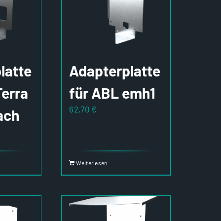
latte
Adapterplatte
Terra
für ABL emh1
62,70
€
ach
Weiterlesen