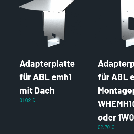
Adapterplatte
Adapterp
für ABL emh1
für ABL 
mit Dach
Montagep
81,02
€
WHEMH1
oder 1W0
62,70
€